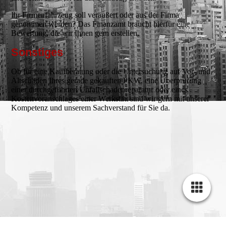
Ihr Firmenfahrzeug soll veräußert oder aus der Firma
genommen werden? Das Finanzamt braucht hierfür eine
Bewertung, die wir Ihnen gern erstellen.
Sonstiges
Ob für eine Kaufberatung oder die Untersuchung auf Vor- und
Altschäden Ihres gerade gekauften PKW, eine Überprüfung
einer durchgeführten Unfallschadenreparatur oder eines
Kostenvoranschlages einer Werkstatt sind wir gern mit unserer
Kompetenz und unserem Sachverstand für Sie da.
Cookie-Einstellungen