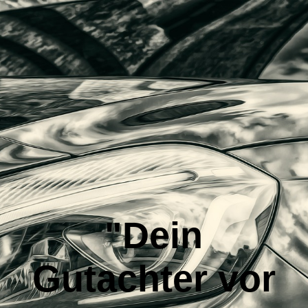
Startseite
Leistungen
Über uns
Kontakt
"Dein
Impressum
G
utachter vor