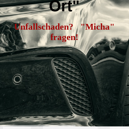
Ort"
Unfallschaden?
"Micha"
fragen!