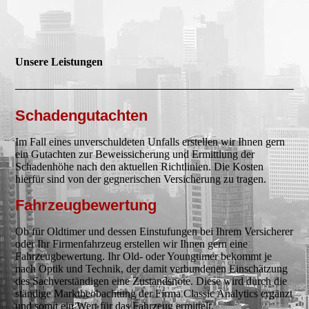
Unsere Leistungen
Schadengutachten
Im Fall eines unverschuldeten Unfalls erstellen wir Ihnen gern
ein Gutachten zur Beweissicherung und Ermittlung der
Schadenhöhe nach den aktuellen Richtlinien. Die Kosten
hierfür sind von der gegnerischen Versicherung zu tragen.
Fahrzeugbewertung
Ob für Oldtimer und dessen Einstufungen bei Ihrem Versicherer
oder Ihr Firmenfahrzeug erstellen wir Ihnen gern eine
Fahrzeugbewertung. Ihr Old- oder Youngtimer bekommt je
nach Optik und Technik, der damit verbundenen Einschätzung
des Sachverständigen eine Zustandsnote. Diese wird durch die
ständige Marktbeobachtung der Firma Classic Analytics ergänzt
und somit ein Wert für das Fahrzeug ermittelt.